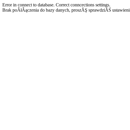
Error in connect to database. Correct conncections settings.
Brak poÂłÂączenia do bazy danych, proszĂŞ sprawdziĂŚ ustawieni