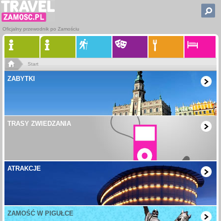
Oficjalny przewodnik po Zamościu
Start
ZABYTKI
TRASY ZWIEDZANIA
ATRAKCJE
ZAMOŚĆ W PIGUŁCE