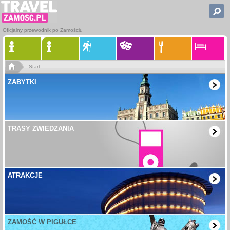
Oficjalny przewodnik po Zamościu
Start
ZABYTKI
TRASY ZWIEDZANIA
ATRAKCJE
ZAMOŚĆ W PIGUŁCE